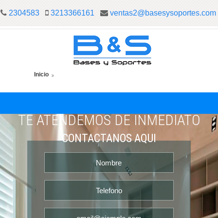
2304583
3213366161
ventas2@basesysoportes.com
Inicio
TE ATENDEMOS DE INMEDIATO
CONTACTANOS AQUI