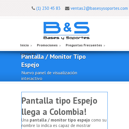
(1) 230 45 83
ventas2@basesysoportes.com
Inicio
Promociones
Preguntas Frecuentes
Contacto
Pantalla / Monitor Tipo
Espejo
Nuevo panel de visualización
interactivo
Pantalla tipo Espejo
llega a Colombia!
Una
pantalla / monitor tipo espejo
como su
nombre lo indica es capaz de mostrar